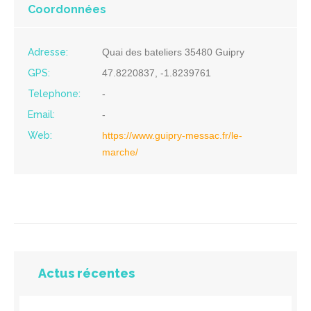
Coordonnées
Adresse:
Quai des bateliers 35480 Guipry
GPS:
47.8220837, -1.8239761
Telephone:
-
Email:
-
Web:
https://www.guipry-messac.fr/le-
marche/
Actus récentes