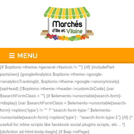
MENU
{if $options->theme->general->favicon != ""}
{/if} {includePart
parts/seo} {googleAnalytics $options->theme->google-
>analyticsTrackingId, $options->theme->google->anonymizeIp}
{wpHead} {!$options->theme->header->customJsCode} {var
$searchFormClass = ""} {if $elements->unsortable[search-form]-
>display} {var $searchFormClass = $elements->unsortable[search-
form]->option('type') != "" ? "search-form-type-".$elements-
>unsortable[search-form]->option('type') : "search-form-type-1"} {/if} {*
usefull for inline scripts like facebook social plugins scripts, etc... *}
{doAction ait-html-body-begin} {if $wp->isPage}