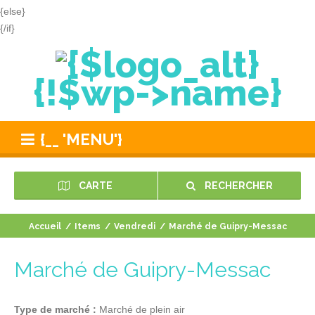
{else}
{/if}
{!$wp->name}
{__ 'MENU'}
CARTE
RECHERCHER
Accueil
/
Items
/
Vendredi
/
Marché de Guipry-Messac
Marché de Guipry-Messac
Type de marché :
Marché de plein air