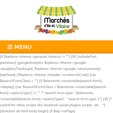
MENU
{if $options->theme->general->favicon != ""}
{/if} {includePart
parts/seo} {googleAnalytics $options->theme->google-
>analyticsTrackingId, $options->theme->google->anonymizeIp}
{wpHead} {!$options->theme->header->customJsCode} {var
$searchFormClass = ""} {if $elements->unsortable[search-form]-
>display} {var $searchFormClass = $elements->unsortable[search-
form]->option('type') != "" ? "search-form-type-".$elements-
>unsortable[search-form]->option('type') : "search-form-type-1"} {/if} {*
usefull for inline scripts like facebook social plugins scripts, etc... *}
{doAction ait-html-body-begin} {if $wp->isPage}