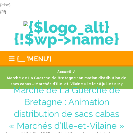
{else}
{/if}
{!$wp->name}
{__ 'MENU'}
Accueil
/
Marché de La Guerche de Bretagne : Animation distribution de
sacs cabas « Marchés d’Ille-et-Vilaine » le le 18 juillet 2017
Marché de La Guerche de
Bretagne : Animation
distribution de sacs cabas
« Marchés d’Ille-et-Vilaine »