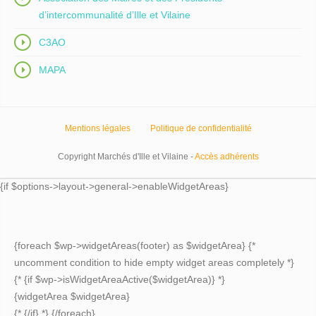
d’intercommunalité d’Ille et Vilaine
C3AO
MAPA
Mentions légales
Politique de confidentialité
Copyright Marchés d'Ille et Vilaine -
Accès adhérents
{if $options->layout->general->enableWidgetAreas}
{foreach $wp->widgetAreas(footer) as $widgetArea} {*
uncomment condition to hide empty widget areas completely *}
{* {if $wp->isWidgetAreaActive($widgetArea)} *}
{widgetArea $widgetArea}
{* {/if} *} {/foreach}